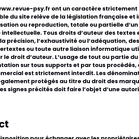
www.revue-psy.fr ont un caractère strictement i
le du site relève de la législation française et 
ilisation ou reproduction, totale ou partielle d’
 intellectuelle. Tous droits d’auteur des textes
a précision, l’exhaustivité ou l’adéquation, des
pertextes ou toute autre liaison informatique ut
par le droit d’auteur. L’usage de tout ou partie
tation sur tous supports et par tous procédés, 
mercial est strictement interdit. Les dénomina
t également protégés au titre du droit des marq
s signes précités doit faire l’objet d’une autori
ct
isposition pour échanger avec les propriétaires