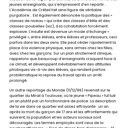
jeunes enseignants, qui s’empressent d’en repartir...
L’Académie de Créteil fait ainsi figure de véritable
purgatoire... Est également dénoncée la politique des «
classes de niveau » qui crée des classes d’élite et des
classes-poubelles (sic), à la cohabitation forcément
explosive. L’insulte est devenue un mode d’échange «
privilégié », entre élèves, entre élèves et professeurs, ceci
parfois dans les deux sens. Elle peut céder rapidement la
place à la violence physique, sans armes chez les filles,
avec chez les garçons. Sur un plan strictement clinique,
rappelons que beaucoup d’enseignants craquent face à
ce climat, et développent inévitablement des attitudes
phobiques vis-à-vis des élèves, qui rendent parfois
problématique la reprise du travail après un arrêt
prolongé.
Un autre reportage du Monde (11/12/99) revenait sur le
quartier du Mirail à Toulouse, où le jeune « Pipeau » fut tué
un an plutôt par un fonctionnaire de police. La description
de la vie dans ce quartier est assez effrayante : un an
après la mort du garçon de 17 ans et les affrontements qui
suivirent, la population et les acteurs sociaux sont
découragés. Les termes employés sont ceux de la