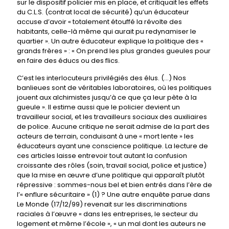
sur le dispositif policier mis en place, et critiquait les effets
du C.L.S. (contrat local de sécurité) qu’un éducateur
accuse d’avoir « totalement étouffé la révolte des
habitants, celle-là même qui aurait pu redynamiser le
quartier ». Un autre éducateur explique la politique des «
grands frères » : « On prend les plus grandes gueules pour
en faire des éducs ou des flics.
C’est les interlocuteurs privilégiés des élus. (...) Nos
banlieues sont de véritables laboratoires, où les politiques
jouent aux alchimistes jusqu’à ce que ça leur pète à la
gueule ». Il estime aussi que le policier devient un
travailleur social, et les travailleurs sociaux des auxiliaires
de police. Aucune critique ne serait admise de la part des
acteurs de terrain, conduisant à une « mort lente » les
éducateurs ayant une conscience politique. La lecture de
ces articles laisse entrevoir tout autant la confusion
croissante des rôles (soin, travail social, police et justice)
que la mise en œuvre d’une politique qui apparaît plutôt
répressive : sommes-nous bel et bien entrés dans l’ère de
l’« enflure sécuritaire » (1) ? Une autre enquête parue dans
Le Monde (17/12/99) revenait sur les discriminations
raciales à l’œuvre « dans les entreprises, le secteur du
logement et même l’école », « un mal dont les auteurs ne