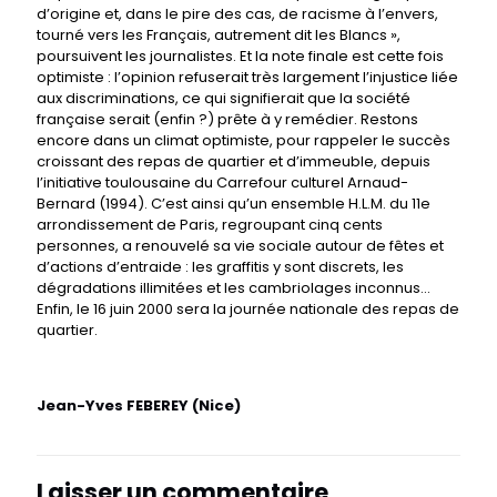
d’origine et, dans le pire des cas, de racisme à l’envers,
tourné vers les Français, autrement dit les Blancs »,
poursuivent les journalistes. Et la note finale est cette fois
optimiste : l’opinion refuserait très largement l’injustice liée
aux discriminations, ce qui signifierait que la société
française serait (enfin ?) prête à y remédier. Restons
encore dans un climat optimiste, pour rappeler le succès
croissant des repas de quartier et d’immeuble, depuis
l’initiative toulousaine du Carrefour culturel Arnaud-
Bernard (1994). C’est ainsi qu’un ensemble H.L.M. du 11e
arrondissement de Paris, regroupant cinq cents
personnes, a renouvelé sa vie sociale autour de fêtes et
d’actions d’entraide : les graffitis y sont discrets, les
dégradations illimitées et les cambriolages inconnus...
Enfin, le 16 juin 2000 sera la journée nationale des repas de
quartier.
Jean-Yves FEBEREY (Nice)
Laisser un commentaire