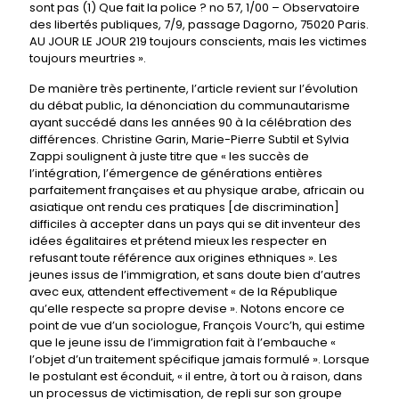
sont pas (1) Que fait la police ? no 57, 1/00 – Observatoire
des libertés publiques, 7/9, passage Dagorno, 75020 Paris.
AU JOUR LE JOUR 219 toujours conscients, mais les victimes
toujours meurtries ».
De manière très pertinente, l’article revient sur l’évolution
du débat public, la dénonciation du communautarisme
ayant succédé dans les années 90 à la célébration des
différences. Christine Garin, Marie-Pierre Subtil et Sylvia
Zappi soulignent à juste titre que « les succès de
l’intégration, l’émergence de générations entières
parfaitement françaises et au physique arabe, africain ou
asiatique ont rendu ces pratiques [de discrimination]
difficiles à accepter dans un pays qui se dit inventeur des
idées égalitaires et prétend mieux les respecter en
refusant toute référence aux origines ethniques ». Les
jeunes issus de l’immigration, et sans doute bien d’autres
avec eux, attendent effectivement « de la République
qu’elle respecte sa propre devise ». Notons encore ce
point de vue d’un sociologue, François Vourc’h, qui estime
que le jeune issu de l’immigration fait à l’embauche «
l’objet d’un traitement spécifique jamais formulé ». Lorsque
le postulant est éconduit, « il entre, à tort ou à raison, dans
un processus de victimisation, de repli sur son groupe