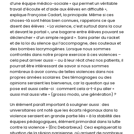
d’une équipe médico-sociale « qui permet un véritable
travail d’écoute et d’aide aux élèves en difficulté »,
explique Françoise Cadart, la principale. Même si ces
choses-là sont hélas bien connues, rappelons ce que
disent des élèves : « La violence, c’est surtout dans la cour
et devant le portail », une bagarre entre élèves pouvant se
déclencher « d’un simple regard ». Sans parler du racket
et de la loi du silence qui l’accompagne, des couteaux et
des bombes lacrymogènes. Lorsque nous sommes
confrontés dans notre propre exercice à ces violences –
cela peut arriver aussi – ou à leur récit chez nos patients, il
pourrait être intéressant de savoir si nous sommes
nombreux à avoir connu de telles violences dans nos
propres années scolaires. Des témoignages ou des
opinions seraient les bienvenus, car la question qui se
pose est aussi celle-ci : comment cela a-t-il pu aller «
aussi mal aussi vite » (grosso modo, une génération) ?
Un élément paraît important à souligner aussi : des
universitaires ont noté que les écarts régionaux dans la
violence seraient en grande partie liés « à la stabilité des
équipes pédagogiques, élément primordial dans la lutte
contre la violence » (Éric Debarbieux). Ceci expliquerait la
situation de la région parisienne, où arrivent de nombreux