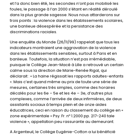
et l’a donc bien été, les secondes n’ont pas mobilisé les
foules, le passage à l’an 2000 s’étant en réalité déroulé
dans la plus grande sagesse. Nous nous attarderons sur
trois points : la violence dans les établissements scolaires,
une banlieue désespérée et la persistance des
discriminations raciales.
Une enquête du Monde (26/11/99) rappelait que tous les
indicateurs montraient une aggravation de la violence
dans les établissements sensibles, surtout à Paris et en
banlieue. Toutefois, la situation n’est pas irrémédiable,
puisque le Collège Jean-Macé à Lille a retrouvé un certain
calme sous la direction de Marie-Renée Rigal, qui
déclarait : « La haine régissait les rapports adultes-enfants
». Mais c’est quand même au prix de toute une série de
mesures, certaines très simples, comme des horaires
décalés pour les 6e – 5e et les 4e – 3e, d’autres plus
complexes, comme l’arrivée de deux infirmières, de deux
assistants sociaux à temps plein et de onze aides
éducatrices, ceci en raison du classement du collège en «
zone expérimentale » Psy. Fr. nº 1.2000 pp. 217-240 tale
violence », appellation peu rassurante au demeurant.
A Argenteuil, le Collège Eugénie-Cotton a lui bénéficié