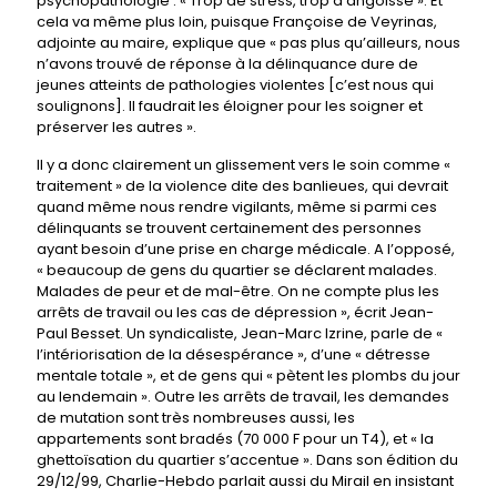
psychopathologie : « Trop de stress, trop d’angoisse ». Et
cela va même plus loin, puisque Françoise de Veyrinas,
adjointe au maire, explique que « pas plus qu’ailleurs, nous
n’avons trouvé de réponse à la délinquance dure de
jeunes atteints de pathologies violentes [c’est nous qui
soulignons]. Il faudrait les éloigner pour les soigner et
préserver les autres ».
Il y a donc clairement un glissement vers le soin comme «
traitement » de la violence dite des banlieues, qui devrait
quand même nous rendre vigilants, même si parmi ces
délinquants se trouvent certainement des personnes
ayant besoin d’une prise en charge médicale. A l’opposé,
« beaucoup de gens du quartier se déclarent malades.
Malades de peur et de mal-être. On ne compte plus les
arrêts de travail ou les cas de dépression », écrit Jean-
Paul Besset. Un syndicaliste, Jean-Marc Izrine, parle de «
l’intériorisation de la désespérance », d’une « détresse
mentale totale », et de gens qui « pètent les plombs du jour
au lendemain ». Outre les arrêts de travail, les demandes
de mutation sont très nombreuses aussi, les
appartements sont bradés (70 000 F pour un T4), et « la
ghettoïsation du quartier s’accentue ». Dans son édition du
29/12/99, Charlie-Hebdo parlait aussi du Mirail en insistant