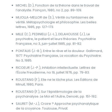
MICHEL (D.), Fonction de la théorie dans le travail de
l’analyste. Poinçon, 1980, no 2, pp. 89-109.
MIJOLLA-MELLOR de (S.), Vérité ou fantasmes de
vérité. Métapsychologie et philosophie. Les belles
lettres, 1985, pp. 127-173.
MILLE (C.), PEDINIELLI (J.-L.), DELAHOUSSE (J.), Le
psychiatre, le patient et leurs théories. Psychiatrie
Française, no 3, juin-juillet 1985, pp. 81-82.
PONTALIS (J.-B.), Entre le rêve et la douleur. Gallimard,
1977. Psychiatrie Française, La vocation du Psychiatre.
No 3, 1985.
RICOEUR (J.-P.), Inhibition intellectuelle. Lettres de
l’École Freudienne, no 19, juillet 1976, pp. 79-83.
ROUSTANG (F.), Elle ne le lâche plus. Les Éditions de
Minuit, 1980, Paris.
ROUSTANG (F.), Sur l’épistémologie de la
psychanalyse. Le Moi et l’Autre, Denoël, pp. 151-192.
SAURET (M.-J.), Croire ? Approche psychanalytique
de la croyance. Toulouse, Privat.