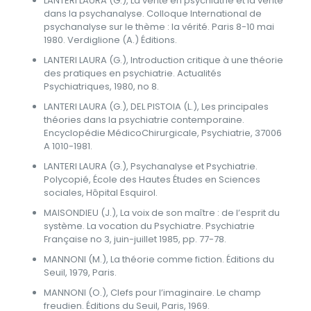
LANTERI LAURA (G.), La vérité en psychiatrie et la vérité
dans la psychanalyse. Colloque International de
psychanalyse sur le thème : la vérité. Paris 8-10 mai
1980. Verdiglione (A.) Éditions.
LANTERI LAURA (G.), Introduction critique à une théorie
des pratiques en psychiatrie. Actualités
Psychiatriques, 1980, no 8.
LANTERI LAURA (G.), DEL PISTOIA (L.), Les principales
théories dans la psychiatrie contemporaine.
Encyclopédie MédicoChirurgicale, Psychiatrie, 37006
A 1010-1981.
LANTERI LAURA (G.), Psychanalyse et Psychiatrie.
Polycopié, École des Hautes Études en Sciences
sociales, Hôpital Esquirol.
MAISONDIEU (J.), La voix de son maître : de l’esprit du
système. La vocation du Psychiatre. Psychiatrie
Française no 3, juin-juillet 1985, pp. 77-78.
MANNONI (M.), La théorie comme fiction. Éditions du
Seuil, 1979, Paris.
MANNONI (O.), Clefs pour l’imaginaire. Le champ
freudien. Éditions du Seuil, Paris, 1969.