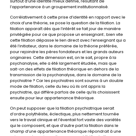
surtout d’une identité mieux définie, résultant de
l’appartenance à un groupement institutionnalisé.
Corrélativement à cette prise d’identité en rapport avec le
choix d’une théorie, se pose la question de la filiation. La
filiation apparaît dès que l’intérêt se fait jour de manière
privilégiée pour ce que propose un enseignant ; bien vite
cette filiation dépasse le lien direct avec l’enseignant qui a
été l’initiateur, dans le domaine de la théorie préférée,
pour rejoindre les pères fondateurs et les grands auteurs
originaires. Cette dimension est, on le sait, propre à la
psychanalyse, elle a été largement étudiée, mais que
sait-on des effets de filiation théorique en dehors de la
transmission de la psychanalyse, dans le domaine de la
psychiatrie ? Car les psychiatres sont soumis à un double
mode de filiation, celle du lieu où ils ont appris la
psychiatrie, qui diffère parfois de celle qu’ils choisissent
ensuite pour leur appartenance théorique.
On peut supposer que la filiation psychiatrique serait
d’ordre polythéiste, éclectique, plus nettement tournée
vers le travail clinique et l’éventail fort vaste des variétés
qui le composent, et que d’autre part la filiation dans le
champ d’une appartenance théorique répondrait à une