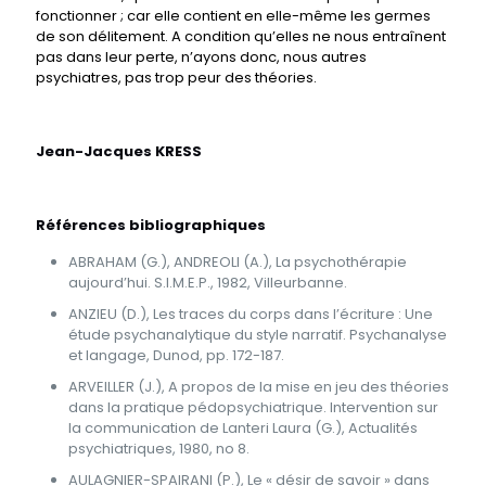
fonctionner ; car elle contient en elle-même les germes
de son délitement. A condition qu’elles ne nous entraînent
pas dans leur perte, n’ayons donc, nous autres
psychiatres, pas trop peur des théories.
Jean-Jacques KRESS
Références bibliographiques
ABRAHAM (G.), ANDREOLI (A.), La psychothérapie
aujourd’hui. S.I.M.E.P., 1982, Villeurbanne.
ANZIEU (D.), Les traces du corps dans l’écriture : Une
étude psychanalytique du style narratif. Psychanalyse
et langage, Dunod, pp. 172-187.
ARVEILLER (J.), A propos de la mise en jeu des théories
dans la pratique pédopsychiatrique. Intervention sur
la communication de Lanteri Laura (G.), Actualités
psychiatriques, 1980, no 8.
AULAGNIER-SPAIRANI (P.), Le « désir de savoir » dans