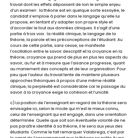
travail dont les effets dépassent de loin le simple enjeu
d’un examen : la théorie est en quelque sorte essayée, le
candidat s’emploie à parler dans le langage qu’elle lui
propose, en tentant d’y adapter son propre style et
d’accorder le tout aux données cliniques. Il s’agit d’une
partie à trois voix : la réalité clinique, le langage de la
théorie, la parole et les préconceptions de l’étudiant. Au
cours de cette partie, sans cesse, se manifeste
l’oscillation entre le savoir descriptif et la croyance en la
théorie, croyance qui prend de plus en plus les aspects du
savoir, au fur et à mesure que l’aisance progresse, quant
au maniement des concepts et de leur organisation. Pour
peu que l’auteur du travail tente de maintenir plusieurs
approches théoriques à propos d’une même réalité
clinique, la perplexité est considérable car le passage du
savoir à la croyance exige la cohésion et l’unicité.
c) La position de l’enseignant en regard de la théorie sera
envisagée ici, selon le mode qui m’est le mieux connu,
celui de l’enseignant qui est engagé, dans une orientation
déterminée. Quelle que soit son éventuelle volonté de ne
pas paraître identifié à sa théorie, il le sera aux yeux des
étudiants. Comme le fait remarquer Valabrega, c’est par
le canal de l’enseignement que la théorie se prête à une