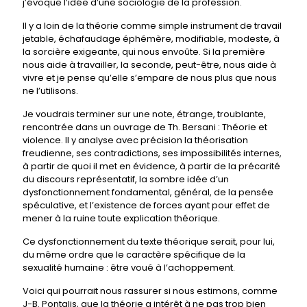
j’évoque l’idée d’une sociologie de la profession.
Il y a loin de la théorie comme simple instrument de travail
jetable, échafaudage éphémère, modifiable, modeste, à
la sorcière exigeante, qui nous envoûte. Si la première
nous aide à travailler, la seconde, peut-être, nous aide à
vivre et je pense qu’elle s’empare de nous plus que nous
ne l’utilisons.
Je voudrais terminer sur une note, étrange, troublante,
rencontrée dans un ouvrage de Th. Bersani : Théorie et
violence. Il y analyse avec précision la théorisation
freudienne, ses contradictions, ses impossibilités internes,
à partir de quoi il met en évidence, à partir de la précarité
du discours représentatif, la sombre idée d’un
dysfonctionnement fondamental, général, de la pensée
spéculative, et l’existence de forces ayant pour effet de
mener à la ruine toute explication théorique.
Ce dysfonctionnement du texte théorique serait, pour lui,
du même ordre que le caractère spécifique de la
sexualité humaine : être voué à l’achoppement.
Voici qui pourrait nous rassurer si nous estimons, comme
J-B. Pontalis, que la théorie a intérêt à ne pas trop bien