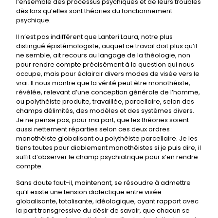
l’ensemble des processus psychiques et de leurs troubles
dès lors qu’elles sont théories du fonctionnement
psychique.
Il n’est pas indifférent que Lanteri Laura, notre plus
distingué épistémologiste, auquel ce travail doit plus qu’il
ne semble, ait recours au langage de la théologie, non
pour rendre compte précisément à la question qui nous
occupe, mais pour éclaircir divers modes de visée vers le
vrai. Il nous montre que la vérité peut être monothéiste,
révélée, relevant d’une conception générale de l’homme,
ou polythéiste produite, travaillée, parcellaire, selon des
champs délimités, des modèles et des systèmes divers.
Je ne pense pas, pour ma part, que les théories soient
aussi nettement réparties selon ces deux ordres :
monothéiste globalisant ou polythéiste parcellaire. Je les
tiens toutes pour diablement monothéistes si je puis dire, il
suffit d’observer le champ psychiatrique pour s’en rendre
compte.
Sans doute faut-il, maintenant, se résoudre à admettre
qu’il existe une tension dialectique entre visée
globalisante, totalisante, idéologique, ayant rapport avec
la part transgressive du désir de savoir, que chacun se