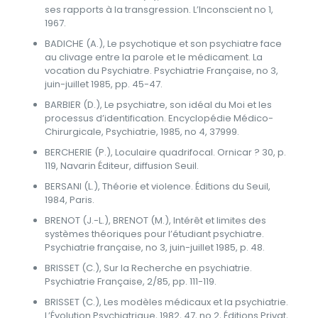
ses rapports à la transgression. L’Inconscient no 1,
1967.
BADICHE (A.), Le psychotique et son psychiatre face
au clivage entre la parole et le médicament. La
vocation du Psychiatre. Psychiatrie Française, no 3,
juin-juillet 1985, pp. 45-47.
BARBIER (D.), Le psychiatre, son idéal du Moi et les
processus d’identification. Encyclopédie Médico-
Chirurgicale, Psychiatrie, 1985, no 4, 37999.
BERCHERIE (P.), Loculaire quadrifocal. Ornicar ? 30, p.
119, Navarin Éditeur, diffusion Seuil.
BERSANI (L.), Théorie et violence. Éditions du Seuil,
1984, Paris.
BRENOT (J.-L.), BRENOT (M.), Intérêt et limites des
systèmes théoriques pour l’étudiant psychiatre.
Psychiatrie française, no 3, juin-juillet 1985, p. 48.
BRISSET (C.), Sur la Recherche en psychiatrie.
Psychiatrie Française, 2/85, pp. 111-119.
BRISSET (C.), Les modèles médicaux et la psychiatrie.
L’Évolution Psychiatrique, 1982, 47, no 2, Éditions Privat,