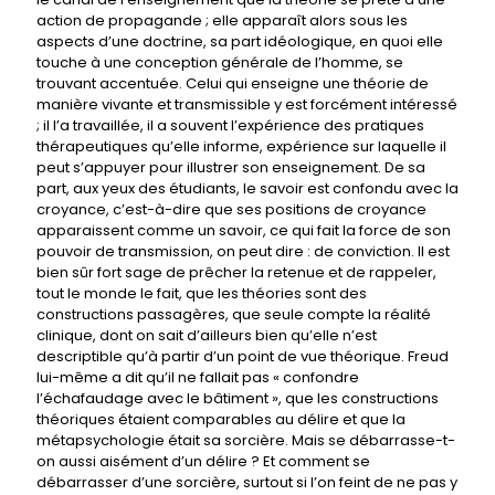
action de propagande ; elle apparaît alors sous les
aspects d’une doctrine, sa part idéologique, en quoi elle
touche à une conception générale de l’homme, se
trouvant accentuée. Celui qui enseigne une théorie de
manière vivante et transmissible y est forcément intéressé
; il l’a travaillée, il a souvent l’expérience des pratiques
thérapeutiques qu’elle informe, expérience sur laquelle il
peut s’appuyer pour illustrer son enseignement. De sa
part, aux yeux des étudiants, le savoir est confondu avec la
croyance, c’est-à-dire que ses positions de croyance
apparaissent comme un savoir, ce qui fait la force de son
pouvoir de transmission, on peut dire : de conviction. Il est
bien sûr fort sage de prêcher la retenue et de rappeler,
tout le monde le fait, que les théories sont des
constructions passagères, que seule compte la réalité
clinique, dont on sait d’ailleurs bien qu’elle n’est
descriptible qu’à partir d’un point de vue théorique. Freud
lui-même a dit qu’il ne fallait pas « confondre
l’échafaudage avec le bâtiment », que les constructions
théoriques étaient comparables au délire et que la
métapsychologie était sa sorcière. Mais se débarrasse-t-
on aussi aisément d’un délire ? Et comment se
débarrasser d’une sorcière, surtout si l’on feint de ne pas y