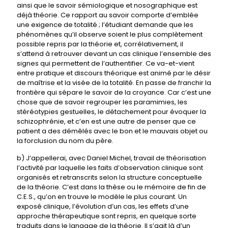
ainsi que le savoir sémiologique et nosographique est
déjà théorie. Ce rapport au savoir comporte d’emblée
une exigence de totalité ; l’étudiant demande que les
phénomènes qu’il observe soient le plus complètement
possible repris par la théorie et, corrélativement, il
s’attend à retrouver devant un cas clinique l’ensemble des
signes qui permettent de l’authentifier. Ce va-et-vient
entre pratique et discours théorique est animé par le désir
de maîtrise et la visée de la totalité. En passe de franchir la
frontière qui sépare le savoir de la croyance. Car c’est une
chose que de savoir regrouper les paramimies, les
stéréotypies gestuelles, le détachement pour évoquer la
schizophrénie, et c’en est une autre de penser que ce
patient a des démêlés avec le bon et le mauvais objet ou
la forclusion du nom du père.
b) J’appellerai, avec Daniel Michel, travail de théorisation
l’activité par laquelle les faits d’observation clinique sont
organisés et retranscrits selon la structure conceptuelle
de la théorie. C’est dans la thèse ou le mémoire de fin de
C.E.S., qu’on en trouve le modèle le plus courant. Un
exposé clinique, l’évolution d’un cas, les effets d’une
approche thérapeutique sont repris, en quelque sorte
traduits dans le langage de la théorie. Il s’agit là d’un