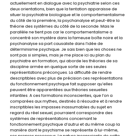
actuellement en dialogue avec la psychiatrie selon ces
deux orientations, bien que la tentation apparaisse de
situer la psychiatrie biologique et le comportementalisme
du côté de la première, la psychanalyse et peut-être la
théorie des systèmes du côté de la seconde. Mais le
parallèle ne tient pas car le comportementalisme a
concentré son mystère dans la fameuse boîte noire et la
psychanalyse sa part causaliste dans l’idée de
déterminisme psychique. Je sais bien que les choses ne
sont pas si simples, mais je me place ici au plan du
psychiatre en formation, qui aborde les théories de sa
discipline armée en quelque sorte de ses seules
représentations préconçues. La difficulté de rendre
descriptibles avec plus de précision ces représentations
du fonctionnement psychique fait supposer qu’elles
peuvent être apparentées aux théories sexuelles
infantiles. A ces formations inconscientes, que l’on a
comparées aux mythes, destinés à résoudre et à rendre
inscriptibles les impasses inassumables du sujet en
regard du réel sexuel, pourraient correspondre des
systèmes de représentations concernant le
fonctionnement psychique d’autrui et du même coup la
manière dont le psychisme se représente à lui-même,
ses propres processus. La nature inconsciente de cette