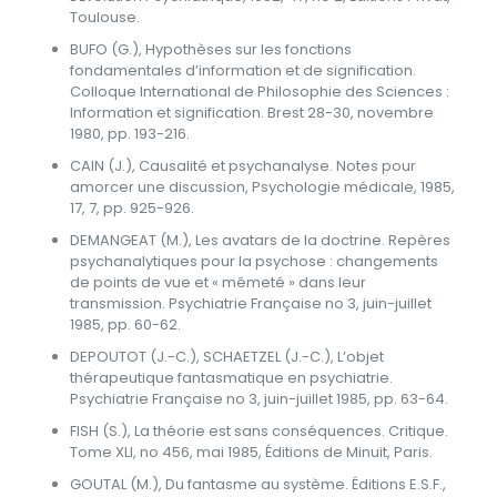
Toulouse.
BUFO (G.), Hypothèses sur les fonctions
fondamentales d’information et de signification.
Colloque International de Philosophie des Sciences :
Information et signification. Brest 28-30, novembre
1980, pp. 193-216.
CAIN (J.), Causalité et psychanalyse. Notes pour
amorcer une discussion, Psychologie médicale, 1985,
17, 7, pp. 925-926.
DEMANGEAT (M.), Les avatars de la doctrine. Repères
psychanalytiques pour la psychose : changements
de points de vue et « mêmeté » dans leur
transmission. Psychiatrie Française no 3, juin-juillet
1985, pp. 60-62.
DEPOUTOT (J.-C.), SCHAETZEL (J.-C.), L’objet
thérapeutique fantasmatique en psychiatrie.
Psychiatrie Française no 3, juin-juillet 1985, pp. 63-64.
FISH (S.), La théorie est sans conséquences. Critique.
Tome XLI, no 456, mai 1985, Éditions de Minuit, Paris.
GOUTAL (M.), Du fantasme au système. Éditions E.S.F.,