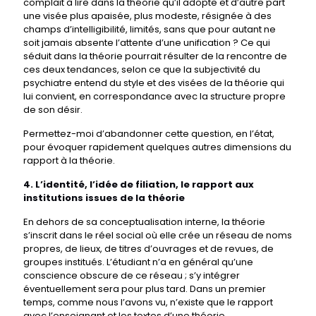
complait à lire dans la théorie qu’il adopte et d’autre part
une visée plus apaisée, plus modeste, résignée à des
champs d’intelligibilité, limités, sans que pour autant ne
soit jamais absente l’attente d’une unification ? Ce qui
séduit dans la théorie pourrait résulter de la rencontre de
ces deux tendances, selon ce que la subjectivité du
psychiatre entend du style et des visées de la théorie qui
lui convient, en correspondance avec la structure propre
de son désir.
Permettez-moi d’abandonner cette question, en l’état,
pour évoquer rapidement quelques autres dimensions du
rapport à la théorie.
4. L’identité, l’idée de filiation, le rapport aux
institutions issues de la théorie
En dehors de sa conceptualisation interne, la théorie
s’inscrit dans le réel social où elle crée un réseau de noms
propres, de lieux, de titres d’ouvrages et de revues, de
groupes institués. L’étudiant n’a en général qu’une
conscience obscure de ce réseau ; s’y intégrer
éventuellement sera pour plus tard. Dans un premier
temps, comme nous l’avons vu, n’existe que le rapport
avec l’enseignant et les textes d’une théorie.