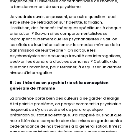
exigence plus universelle concernant l’idée de l’homme,
le fonctionnement de son psychisme.
Je voudrais ouvrir, en passant, une autre question : quel
est le style de rétroaction sur l’identité, la filiation,
l’institution, des énoncés théoriques spécifiques à chaque
orientation ? Sait-on si les comportementalistes se
regroupent autrement que les psychanalystes ? Sait-on
les effets de leur théorisation sur les modes mêmes de la
transmission de leur théorie ? On sait que les
psychanalystes ont beaucoup travaillé ces interrogations,
peut-on les étendre à d’autres domaines ? Cet afflux de
questions m’amène, pour terminer, à esquisser un dernier
niveau d’interrogation.
5. Les théories en psychiatrie et la conception
générale de l’homme
La prudence porte bien des auteurs à se garder d’élargir
à tel point le problème, on perçoit comment la psychiatrie
risquerait de s’y dissoudre et de perdre quelque
prétention au statut scientifique. J’ai rappelé plus haut que
notre littérature comporte bien des mises en garde contre
cette tendance de nos théories à la généralisation. Il n’est
pas dans mes intentions de faire chorus avec ces mises