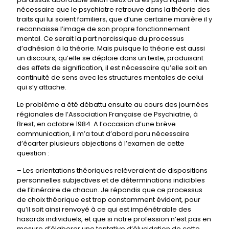
nécessaire que le psychiatre retrouve dans la théorie des
traits qui lui soient familiers, que d’une certaine manière il y
reconnaisse l’image de son propre fonctionnement
mental. Ce serait la part narcissique du processus
d’adhésion à la théorie. Mais puisque la théorie est aussi
un discours, qu’elle se déploie dans un texte, produisant
des effets de signification, il est nécessaire qu’elle soit en
continuité de sens avec les structures mentales de celui
qui s’y attache.
Le problème a été débattu ensuite au cours des journées
régionales de l’Association Française de Psychiatrie, à
Brest, en octobre 1984. A l’occasion d’une brève
communication, il m’a tout d’abord paru nécessaire
d’écarter plusieurs objections à l’examen de cette
question :
– Les orientations théoriques relèveraient de dispositions
personnelles subjectives et de déterminations indicibles
de l’itinéraire de chacun. Je répondis que ce processus
de choix théorique est trop constamment évident, pour
qu’il soit ainsi renvoyé à ce qui est impénétrable des
hasards individuels, et que si notre profession n’est pas en
mesure d’élaborer une tentative d’élucidation de cette