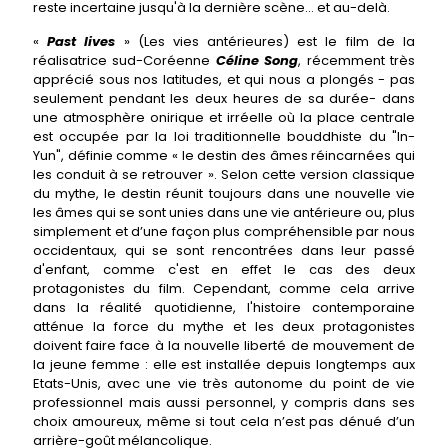
reste incertaine jusqu'à la dernière scène... et au-delà.
«
Past lives
» (Les vies antérieures) est le film de la
réalisatrice sud-Coréenne
Céline Song
, récemment très
apprécié sous nos latitudes, et qui nous a plongés - pas
seulement pendant les deux heures de sa durée- dans
une atmosphère onirique et irréelle où la place centrale
est occupée par la loi traditionnelle bouddhiste du "In-
Yun", définie comme « le destin des âmes réincarnées qui
les conduit à se retrouver ». Selon cette version classique
du mythe, le destin réunit toujours dans une nouvelle vie
les âmes qui se sont unies dans une vie antérieure ou, plus
simplement et d’une façon plus compréhensible par nous
occidentaux, qui se sont rencontrées dans leur passé
d'enfant, comme c'est en effet le cas des deux
protagonistes du film. Cependant, comme cela arrive
dans la réalité quotidienne, l'histoire contemporaine
atténue la force du mythe et les deux protagonistes
doivent faire face à la nouvelle liberté de mouvement de
la jeune femme : elle est installée depuis longtemps aux
Etats-Unis, avec une vie très autonome du point de vie
professionnel mais aussi personnel, y compris dans ses
choix amoureux, même si tout cela n’est pas dénué d’un
arrière-goût mélancolique.