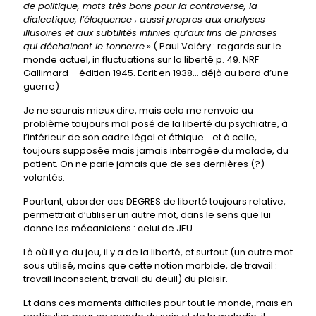
de politique, mots très bons pour la controverse, la
dialectique, l’éloquence ; aussi propres aux analyses
illusoires et aux subtilités infinies qu’aux fins de phrases
qui déchainent le tonnerre
» ( Paul Valéry : regards sur le
monde actuel, in fluctuations sur la liberté p. 49. NRF
Gallimard – édition 1945. Ecrit en 1938… déjà au bord d’une
guerre)
Je ne saurais mieux dire, mais cela me renvoie au
problème toujours mal posé de la liberté du psychiatre, à
l’intérieur de son cadre légal et éthique… et à celle,
toujours supposée mais jamais interrogée du malade, du
patient. On ne parle jamais que de ses dernières (?)
volontés.
Pourtant, aborder ces DEGRES de liberté toujours relative,
permettrait d’utiliser un autre mot, dans le sens que lui
donne les mécaniciens : celui de JEU.
Là où il y a du jeu, il y a de la liberté, et surtout (un autre mot
sous utilisé, moins que cette notion morbide, de travail :
travail inconscient, travail du deuil) du plaisir.
Et dans ces moments difficiles pour tout le monde, mais en